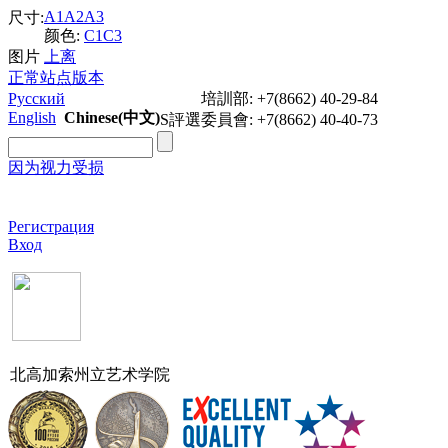
A1
A2
A3
尺寸:
颜色:
C1
C3
图片
上
离
正常站点版本
Русский
培訓部: +7(8662) 40-29-84
English
Chinese(中文)
S評選委員會: +7(8662) 40-40-73
因为视力受损
Задать вопрос
Регистрация
Вход
北高加索州立艺术学院