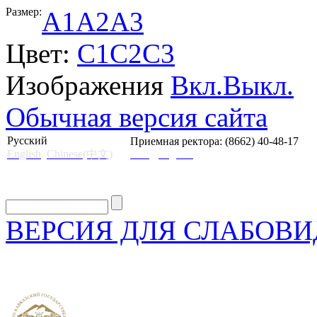
Размер:
A1
A2
A3
Цвет:
C1
C2
C3
Изображения
Вкл.
Выкл.
Обычная версия сайта
Русский
Приемная ректора: (8662) 40-48-17
English
Chinese(中文)
mail@skgii.ru
ВЕРСИЯ ДЛЯ СЛАБОВ