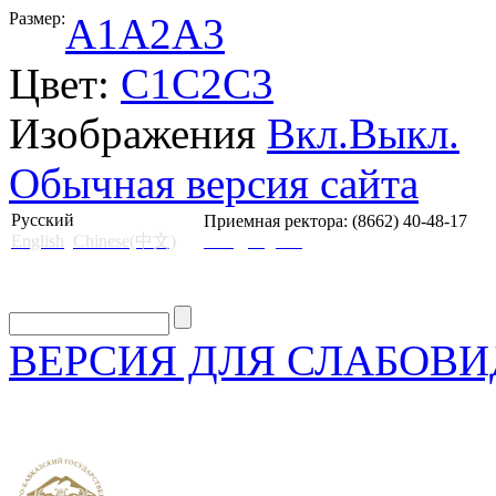
Размер:
A1
A2
A3
Цвет:
C1
C2
C3
Изображения
Вкл.
Выкл.
Обычная версия сайта
Русский
Приемная ректора: (8662) 40-48-17
English
Chinese(中文)
mail@skgii.ru
ВЕРСИЯ ДЛЯ СЛАБОВ