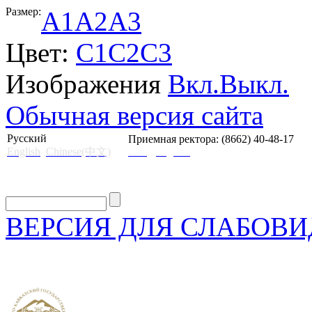
Размер:
A1
A2
A3
Цвет:
C1
C2
C3
Изображения
Вкл.
Выкл.
Обычная версия сайта
Русский
Приемная ректора: (8662) 40-48-17
English
Chinese(中文)
mail@skgii.ru
ВЕРСИЯ ДЛЯ СЛАБОВ