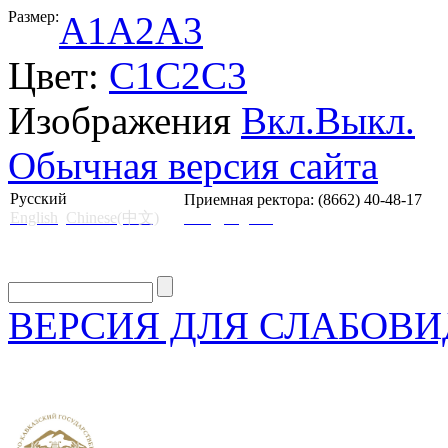
Размер:
A1
A2
A3
Цвет:
C1
C2
C3
Изображения
Вкл.
Выкл.
Обычная версия сайта
Русский
Приемная ректора: (8662) 40-48-17
English
Chinese(中文)
mail@skgii.ru
ВЕРСИЯ ДЛЯ СЛАБОВ