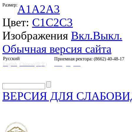
Размер:
A1
A2
A3
Цвет:
C1
C2
C3
Изображения
Вкл.
Выкл.
Обычная версия сайта
Русский
Приемная ректора: (8662) 40-48-17
English
Chinese(中文)
mail@skgii.ru
ВЕРСИЯ ДЛЯ СЛАБОВ