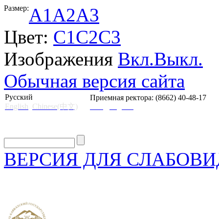
Размер:
A1
A2
A3
Цвет:
C1
C2
C3
Изображения
Вкл.
Выкл.
Обычная версия сайта
Русский
Приемная ректора: (8662) 40-48-17
English
Chinese(中文)
mail@skgii.ru
ВЕРСИЯ ДЛЯ СЛАБОВ