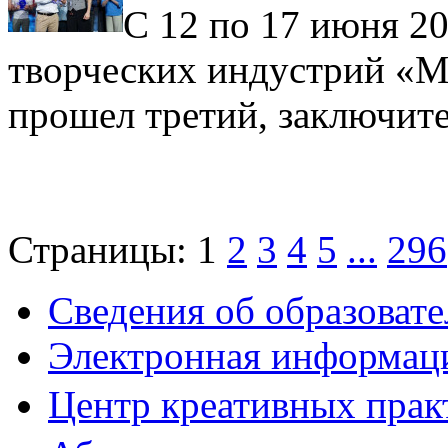
С 12 по 17 июня 2
творческих индустрий «М
прошел третий, заключит
Страницы:
1
2
3
4
5
...
296
Сведения об образоват
Электронная информаци
Центр креативных практ