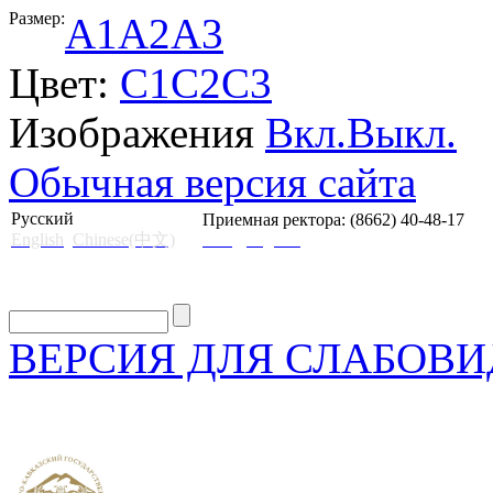
Размер:
A1
A2
A3
Цвет:
C1
C2
C3
Изображения
Вкл.
Выкл.
Обычная версия сайта
Русский
Приемная ректора: (8662) 40-48-17
English
Chinese(中文)
mail@skgii.ru
ВЕРСИЯ ДЛЯ СЛАБОВ