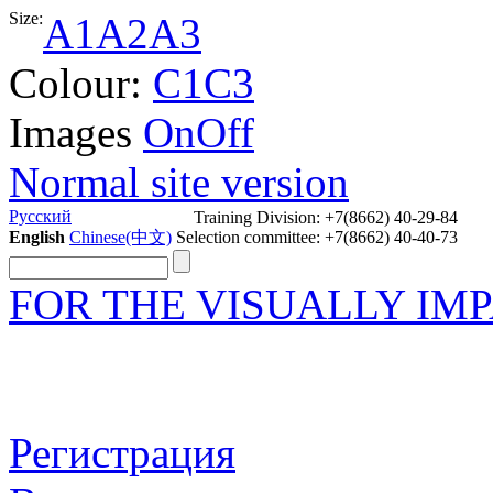
Size:
A1
A2
A3
Colour:
C1
C3
Images
On
Off
Normal site version
Русский
Training Division: +7(8662) 40-29-84
English
Chinese(中文)
Selection committee: +7(8662) 40-40-73
FOR THE VISUALLY IM
Регистрация