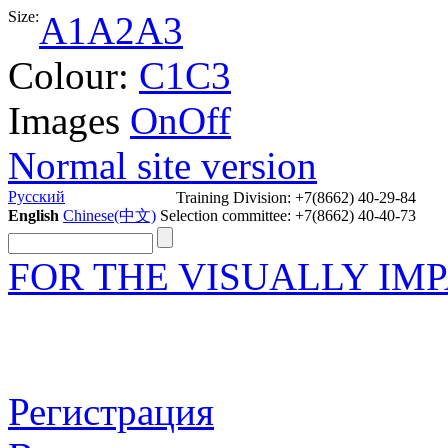
Size:
A1
A2
A3
Colour:
C1
C3
Images
On
Off
Normal site version
Задать вопрос
Русский
Training Division: +7(8662) 40-29-84
English
Chinese(中文)
Selection committee: +7(8662) 40-40-73
FOR THE VISUALLY IM
Регистрация