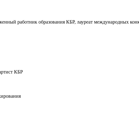
уженный работник образования КБР, лауреат международных кон
артист КБР
жирования