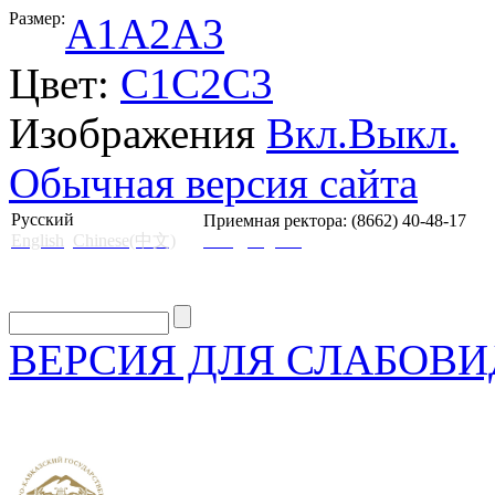
Размер:
A1
A2
A3
Цвет:
C1
C2
C3
Изображения
Вкл.
Выкл.
Обычная версия сайта
Русский
Приемная ректора: (8662) 40-48-17
English
Chinese(中文)
mail@skgii.ru
ВЕРСИЯ ДЛЯ СЛАБОВ