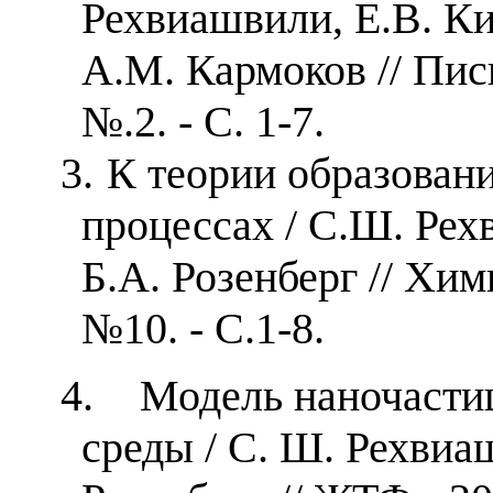
Рехвиашвили, Е.В. Ки
А.М. Кармоков // Пись
№.2. - С. 1-7.
3.
К теории образован
процессах / С.Ш. Рех
Б.А. Розенберг // Хими
№10. - С.1-8.
4.
Модель наночасти
среды / С. Ш. Рехвиа