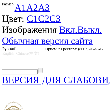
Размер:
A1
A2
A3
Цвет:
C1
C2
C3
Изображения
Вкл.
Выкл.
Обычная версия сайта
Русский
Приемная ректора: (8662) 40-48-17
English
Chinese(中文)
mail@skgii.ru
ВЕРСИЯ ДЛЯ СЛАБОВ