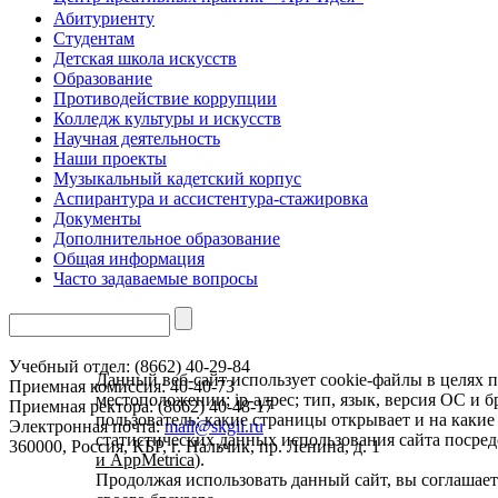
Абитуриенту
Студентам
Детская школа искусств
Образование
Противодействие коррупции
Колледж культуры и искусств
Научная деятельность
Наши проекты
Музыкальный кадетский корпус
Аспирантура и ассистентура-стажировка
Документы
Дополнительное образование
Общая информация
Часто задаваемые вопросы
Учебный отдел: (8662) 40-29-84
Данный веб-сайт использует cookie-файлы в целях п
Приемная комиссия: 40-40-73
местоположении; ip-адрес; тип, язык, версия ОС и б
Приемная ректора: (8662) 40-48-17
пользователь; какие страницы открывает и на какие
Электронная почта:
mail@skgii.ru
статистических данных использования сайта посре
360000, Россия, КБР, г. Нальчик, пр. Ленина, д. 1
и AppMetrica
).
Продолжая использовать данный сайт, вы соглашает