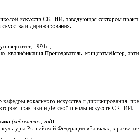
школой искусств СКГИИ, заведующая сектором практик
искусства и дирижирования.
ниверситет, 1991г.;
о, квалификация Преподаватель, концертмейстер, арти
тер кафедры вокального искусства и дирижирования, пр
сектором практики и Детской школы искусств СКГИИ.
сьма
(ведомство, год)
а культуры Российской Федерации «За вклад в развити