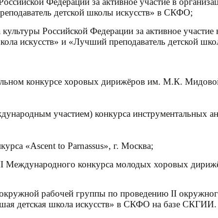
 Российской Федерации за активное участие в организ
реподаватель детской школы искусств» в СКФО;
а культуры Российской Федерации за активное участие
кола искусств» и «Лучший преподаватель детской шк
нальном конкурсе хоровых дирижёров им. М.К. Мидовой 
международным участием) конкурса инструментальных а
урса «Ascent to Parnassus», г. Москва;
I Международного конкурса молодых хоровых дирижё
еля окружной рабочей группы по проведению II окружн
чшая детская школа искусств» в СКФО на базе СКГИИ.