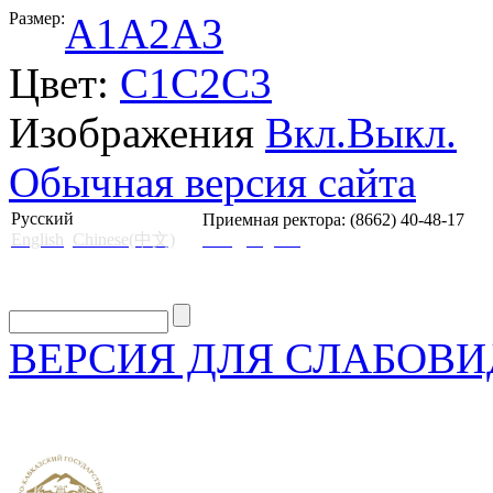
Размер:
A1
A2
A3
Цвет:
C1
C2
C3
Изображения
Вкл.
Выкл.
Обычная версия сайта
Русский
Приемная ректора: (8662) 40-48-17
English
Chinese(中文)
mail@skgii.ru
ВЕРСИЯ ДЛЯ СЛАБОВ