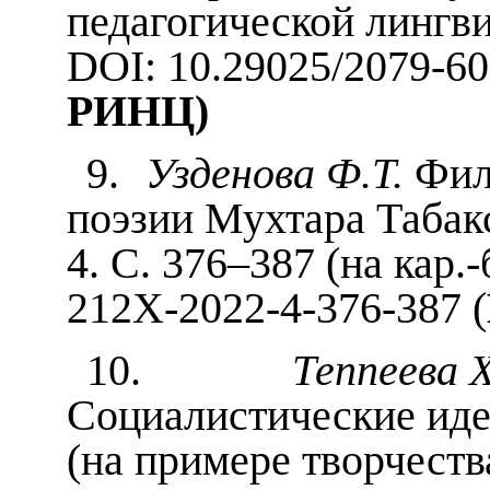
педагогической лингви
DOI: 10.29025/2079-60
РИНЦ)
9.
Узденова Ф.Т.
Фил
поэзии Мухтара Табакс
4. С. 376–387 (на кар.-
212X-2022-4-376-387 (
10.
Теппеева Х
Социалистические иде
(на примере творчества