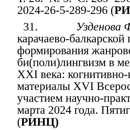
2024-26-5-289-296 (
РИ
31.
Узденова Ф
карачаево-балкарской 
формирования жанрово
би(поли)лингвизм в м
XXI века: когнитивно
материалы XVI Всеро
участием научно-прак
марта 2024 года. Пяти
(
РИНЦ)