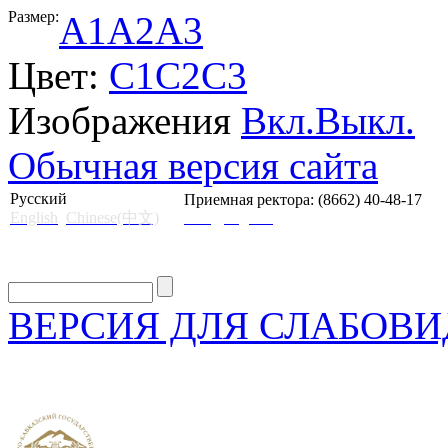
Размер:
A1
A2
A3
Цвет:
C1
C2
C3
Изображения
Вкл.
Выкл.
Обычная версия сайта
Русский
Приемная ректора: (8662) 40-48-17
English
Chinese(中文)
mail@skgii.ru
ВЕРСИЯ ДЛЯ СЛАБОВ