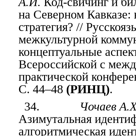
А.И.
Код-свичинг и би
на Северном Кавказе:
стратегия? // Русскоя
межкультурной коммун
концептуальные аспек
Всероссийской с межд
практической конферен
С. 44–48
(РИНЦ)
.
34.
Чочаев А.Х.
Азимутальная идентиф
алгоритмическая идент