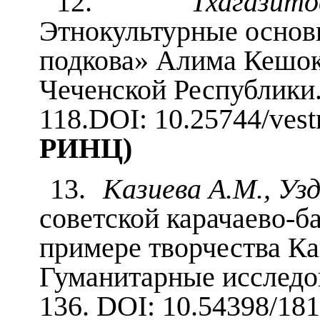
12.
Тхагазито
Этнокультурные основ
подкова» Алима Кешок
Чеченской Республики.
118.DOI: 10.25744/vest
РИНЦ)
13.
Казиева А.М., Уз
советской карачаево-б
примере творчества Ка
Гуманитарные исследов
136. DOI: 10.54398/1