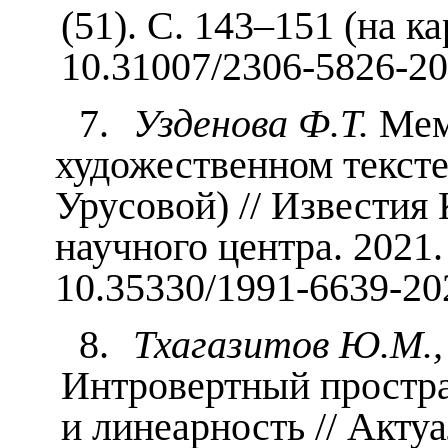
(51). С. 143–151 (на ка
10.31007/2306-5826-20
7.
Узденова Ф.Т.
Мем
художественном тексте
Урусовой) // Известия
научного центра. 2021.
10.35330/1991-6639-20
8.
Тхагазитов Ю.М., 
Интровертный простра
и линеарность // Акт