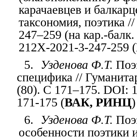
карачаевцев и балкарц
таксономия, поэтика //
247–259 (на кар.-балк.
212X-2021-3-247-259 (
5.
Узденова Ф.Т.
Поэз
специфика // Гуманита
(80). С 171–175. DOI: 
171-175 (
ВАК, РИНЦ
)
6.
Узденова Ф.Т.
Поэз
особенности поэтики и