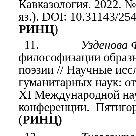
Кавказология. 2022. № 
яз.). DOI: 10.31143/2
РИНЦ
)
11.
Узденова Ф
философизации образн
поэзии // Научные исс
гуманитарных наук: о
XI Международной на
конференции. Пятигор
(
РИНЦ)