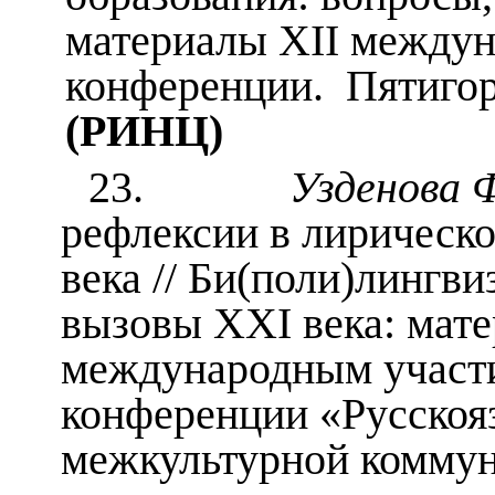
материалы XII междун
конференции. Пятигорс
(РИНЦ)
23.
Узденова 
рефлексии в лирическ
века // Би(поли)лингв
вызовы XXI века: мат
международным участи
конференции «Русскоя
межкультурной коммун