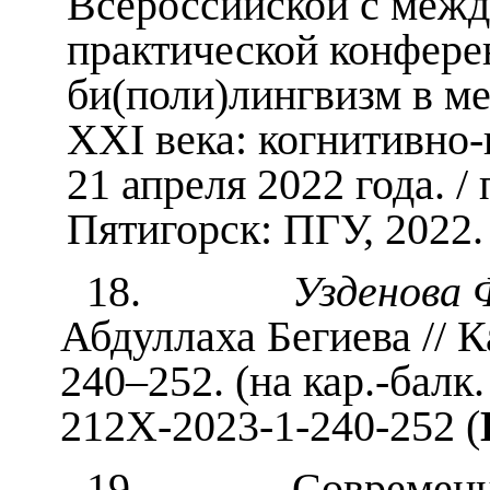
Всероссийской с межд
практической конфере
би(поли)лингвизм в м
XXI века: когнитивно-
21 апреля 2022 года. /
Пятигорск: ПГУ, 2022. 
18.
Узденова 
Абдуллаха Бегиева // К
240–252. (на кар.-балк.
212X-2023-1-240-252 (
19.
Современн