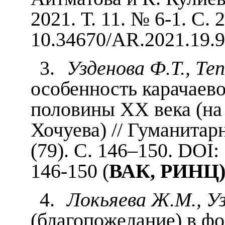
2021. Т. 11. № 6-1. С.
10.34670/AR.2021.19.9
3.
Узденова Ф.Т., Те
особенность карачаев
половины XX века (на
Хочуева) // Гуманитар
(79). С. 146–150. DOI:
146-150 (
ВАК, РИНЦ
4.
Локьяева Ж.М., Уз
(благопожелание) в фо