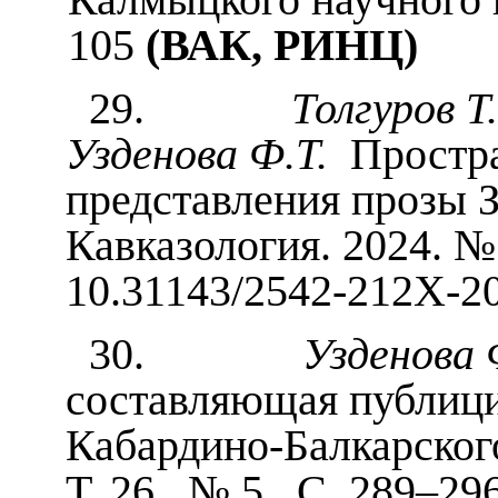
105
(ВАК, РИНЦ)
29.
Толгуров Т
Узденова Ф.Т.
Простра
представления прозы Зе
Кавказология. 2024. №
10.31143/2542-212X-20
30.
Узденова 
составляющая публици
Кабардино-Балкарског
Т. 26. № 5. С. 289–29