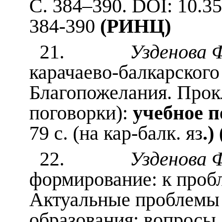
С. 384–390. DOI: 10.3
384-390
(РИНЦ)
21.
Узденова 
карачаево-балкарского
Благопожелания. Прок
поговорки):
учебное п
79 с. (на кар-балк. яз
.
22.
Узденова Ф
формирование: к пробл
Актуальные проблемы 
образования: вопросы,