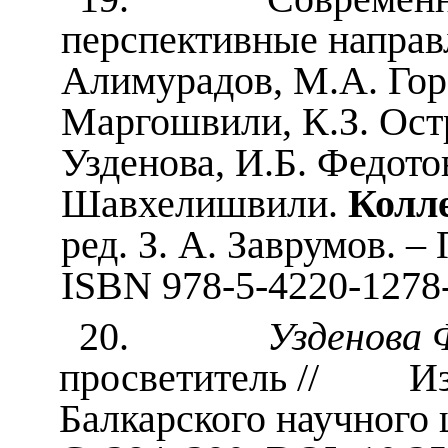
перспективные направ
Алимурадов, М.А. Гор
Маргошвили, К.З. Остр
Узденова, И.Б. Федото
Шавхелишвили.
Колл
ред. З. А. Заврумов. –
ISBN 978-5-4220-1278
20.
Узденова 
просветитель // Изв
Балкарского научного 