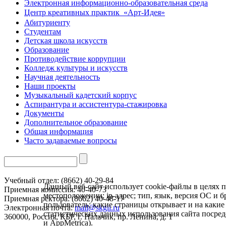
Электронная информационно-образовательная среда
Центр креативных практик ㅤ «Арт-Идея»
Абитуриенту
Студентам
Детская школа искусств
Образование
Противодействие коррупции
Колледж культуры и искусств
Научная деятельность
Наши проекты
Музыкальный кадетский корпус
Аспирантура и ассистентура-стажировка
Документы
Дополнительное образование
Общая информация
Часто задаваемые вопросы
Учебный отдел: (8662) 40-29-84
Данный веб-сайт использует cookie-файлы в целях п
Приемная комиссия: 40-40-73
местоположении; ip-адрес; тип, язык, версия ОС и б
Приемная ректора: (8662) 40-48-17
пользователь; какие страницы открывает и на какие
Электронная почта:
mail@skgii.ru
статистических данных использования сайта посре
360000, Россия, КБР, г. Нальчик, пр. Ленина, д. 1
и AppMetrica
).