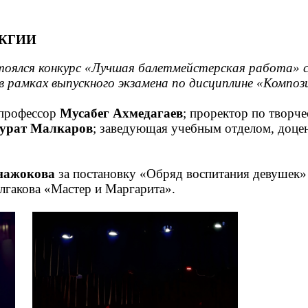
 СКГИИ
остоялся конкурс «Лучшая балетмейстерская работа» 
рамках выпускного экзамена по дисциплине «Композ
 профессор
Мусабег Ахмедагаев
; проректор по творч
урат Малкаров
; заведующая учебным отделом, доце
нажокова
за постановку «Обряд воспитания девушек
лгакова «Мастер и Маргарита».