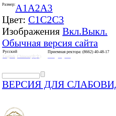
Размер:
A1
A2
A3
Цвет:
C1
C2
C3
Изображения
Вкл.
Выкл.
Обычная версия сайта
Русский
Приемная ректора: (8662) 40-48-17
English
Chinese(中文)
mail@skgii.ru
ВЕРСИЯ ДЛЯ СЛАБОВ