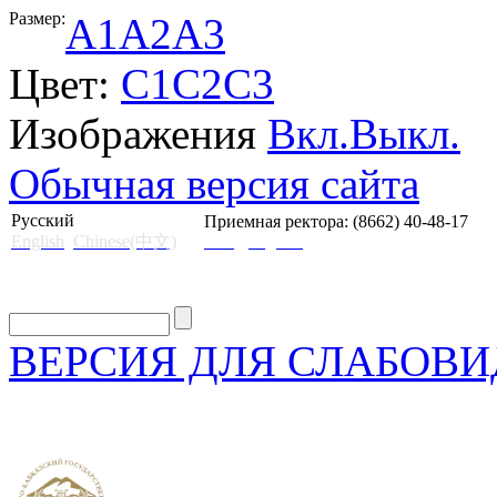
Размер:
A1
A2
A3
Цвет:
C1
C2
C3
Изображения
Вкл.
Выкл.
Обычная версия сайта
Русский
Приемная ректора: (8662) 40-48-17
English
Chinese(中文)
mail@skgii.ru
ВЕРСИЯ ДЛЯ СЛАБОВ