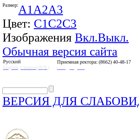
Размер:
A1
A2
A3
Цвет:
C1
C2
C3
Изображения
Вкл.
Выкл.
Обычная версия сайта
Русский
Приемная ректора: (8662) 40-48-17
English
Chinese(中文)
mail@skgii.ru
ВЕРСИЯ ДЛЯ СЛАБОВ