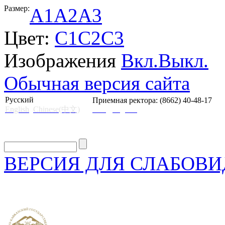
Размер:
A1
A2
A3
Цвет:
C1
C2
C3
Изображения
Вкл.
Выкл.
Обычная версия сайта
Русский
Приемная ректора: (8662) 40-48-17
English
Chinese(中文)
mail@skgii.ru
ВЕРСИЯ ДЛЯ СЛАБОВ