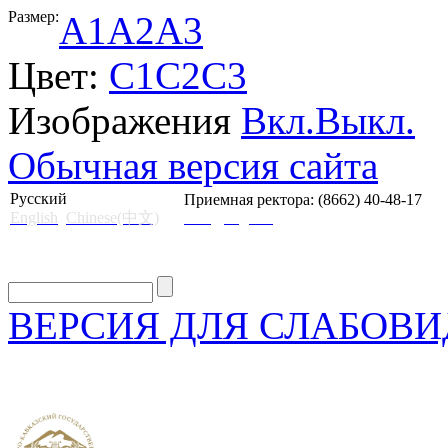
Размер:
A1
A2
A3
Цвет:
C1
C2
C3
Изображения
Вкл.
Выкл.
Обычная версия сайта
Русский
Приемная ректора: (8662) 40-48-17
English
Chinese(中文)
mail@skgii.ru
ВЕРСИЯ ДЛЯ СЛАБОВ