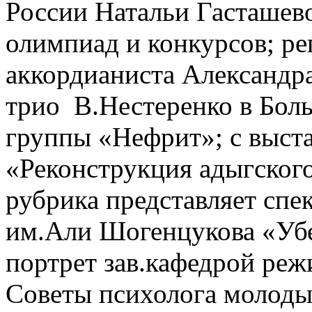
России Натальи Гасташево
олимпиад и конкурсов; ре
аккордианиста Александра
трио В.Нестеренко в Бол
группы «Нефрит»; с выс
«Реконструкция адыгского
рубрика представляет спе
им.Али Шогенцукова «Убей
портрет зав.кафедрой ре
Советы психолога молоды