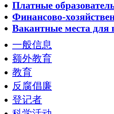
Платные образовател
Финансово-хозяйствен
Вакантные места для 
一般信息
额外教育
教育
反腐倡廉
登记者
科学活动