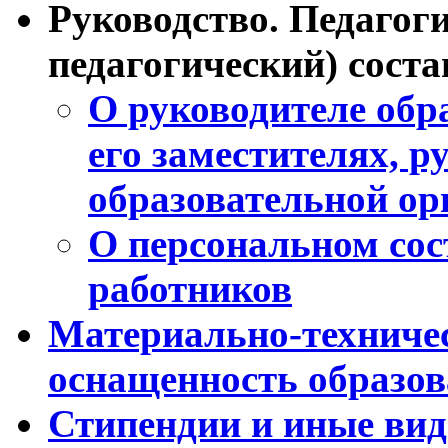
Руководство. Педагог
педагогический) соста
О руководителе обр
его заместителях, 
образовательной ор
О персональном сос
работников
Материально-техничес
оснащенность образов
Стипендии и иные ви