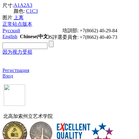
A1
A2
A3
尺寸:
颜色:
C1
C3
图片
上
离
正常站点版本
Русский
培訓部: +7(8662) 40-29-84
English
Chinese(中文)
S評選委員會: +7(8662) 40-40-73
因为视力受损
Регистрация
Вход
北高加索州立艺术学院