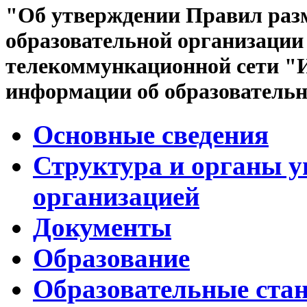
"Об утверждении Правил раз
образовательной организации
телекоммункационной сети "
информации об образователь
Основные сведения
Структура и органы у
организацией
Документы
Образование
Образовательные ста