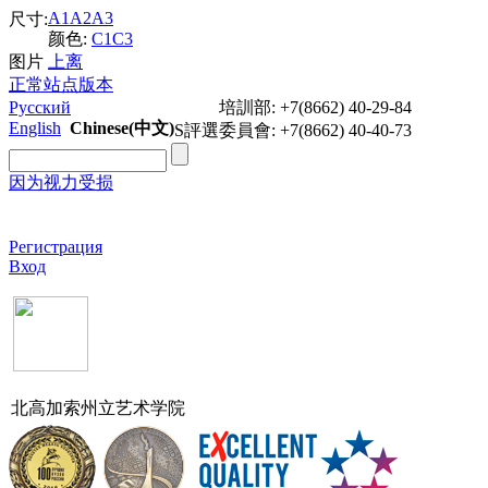
A1
A2
A3
尺寸:
颜色:
C1
C3
图片
上
离
正常站点版本
Русский
培訓部: +7(8662) 40-29-84
English
Chinese(中文)
S評選委員會: +7(8662) 40-40-73
因为视力受损
Регистрация
Вход
北高加索州立艺术学院