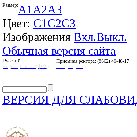
Размер:
A1
A2
A3
Цвет:
C1
C2
C3
Изображения
Вкл.
Выкл.
Обычная версия сайта
Русский
Приемная ректора: (8662) 40-48-17
English
Chinese(中文)
mail@skgii.ru
ВЕРСИЯ ДЛЯ СЛАБОВ