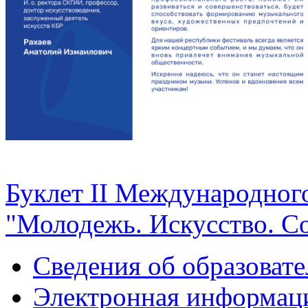
Буклет II Международног
"Молодежь. Искусство. Со
Сведения об образоват
Электронная информаци