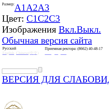
Размер:
A1
A2
A3
Цвет:
C1
C2
C3
Изображения
Вкл.
Выкл.
Обычная версия сайта
Русский
Приемная ректора: (8662) 40-48-17
English
Chinese(中文)
mail@skgii.ru
ВЕРСИЯ ДЛЯ СЛАБОВ