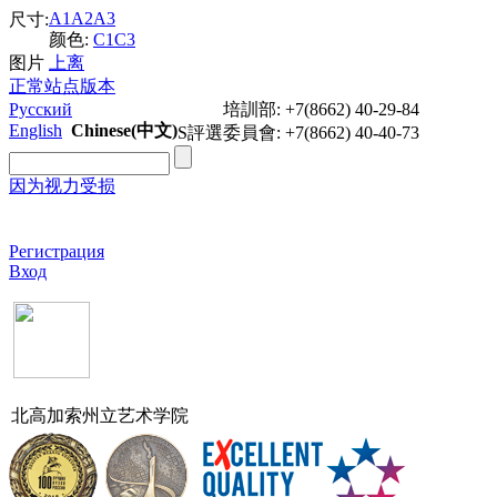
A1
A2
A3
尺寸:
颜色:
C1
C3
图片
上
离
正常站点版本
Русский
培訓部: +7(8662) 40-29-84
English
Chinese(中文)
S評選委員會: +7(8662) 40-40-73
因为视力受损
Регистрация
Вход
北高加索州立艺术学院