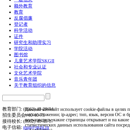
额外教育
教育
反腐倡廉
登记者
科学活动
证件
研究生和助理实习
学院活动
图书馆
儿童艺术学院SKGII
社会和专业认证
文化艺术学院
音乐青年团
关于教育组织的信息
教育部门: (8662) 40-29-84
Данный веб-сайт использует cookie-файлы в целях п
местоположении; ip-адрес; тип, язык, версия ОС и б
招生委员会: 40-40-73
пользователь; какие страницы открывает и на какие
接待校长: (8662) 40-48-17
статистических данных использования сайта посре
电子信箱:
mail@skgii.ru