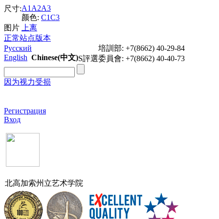
A1
A2
A3
尺寸:
颜色:
C1
C3
图片
上
离
正常站点版本
Русский
培訓部: +7(8662) 40-29-84
English
Chinese(中文)
S評選委員會: +7(8662) 40-40-73
因为视力受损
Регистрация
Вход
北高加索州立艺术学院