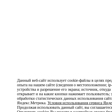
Данный веб-сайт использует cookie-файлы в целях пре
опыта на нашем сайте (сведения о местоположении; ip-а
устройства и разрешение его экрана; источник, откуда
открывает и на какие кнопки нажимает пользователь; 
обработки статистических данных использования сайт
Яндекс.Метрика.
Условия использования сервиса Янде
Продолжая использовать данный сайт, вы соглашаетесь
Отключить cookies Вы можете в настройках своего бра