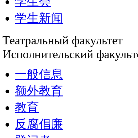
学生会
学生新闻
Театральный факультет
Исполнительский факульт
一般信息
额外教育
教育
反腐倡廉