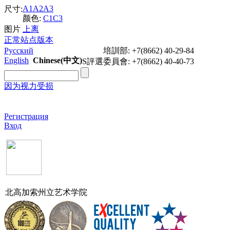
A1
A2
A3
尺寸:
颜色:
C1
C3
图片
上
离
正常站点版本
Русский
培訓部: +7(8662) 40-29-84
English
Chinese(中文)
S評選委員會: +7(8662) 40-40-73
因为视力受损
Задать вопрос
Регистрация
Вход
北高加索州立艺术学院